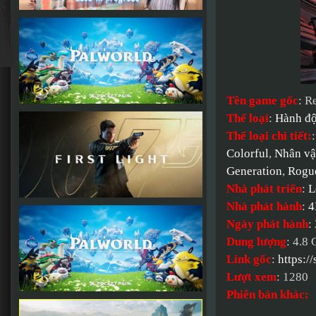
Tên game gốc
: R
Thể loại
:
Hành đ
Thể loại chi tiết:
Colorful
,
Nhân vậ
Generation
,
Rogu
Nhà phát triển
:
L
Nhà phát hành
:
4
Ngày phát hành
:
Dung lượng
: 4.8
Link gốc
:
https:
Lượt xem
: 1280
Phiên bản khác: