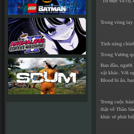
‘Từ mực và cọ, c
Trong vòng tay 
Tính năng chín
Trong Vương qu
Ban đầu, người 
vật khác. Với s
Blood bí ẩn, bạ
Trong cuộc hành
thật về Thần Sá
khác sẽ phát hi