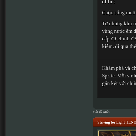
Cuộc sống muôn
Từ những khu rừ
vùng nước êm đ
cấp độ chính đề
kiếm, đi qua th
Khám phá và ch
Sprite. Mỗi sin
gắn kết với chú
viết đề xuất:
Striving for Light-TE