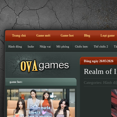
Trang chủ
Game mới
Game hot
Blog
Loạt game
Hành động
Indie
Nhập vai
Mô phỏng
Chiến lược
Thế chiến 2
Tà
Đăng ngày 26/05/2026
Realm of
game hot:
Categories:
Hành đ