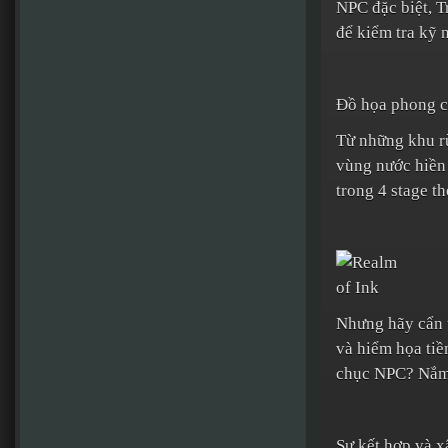
NPC đặc biệt, T
để kiểm tra kỹ 
Đồ họa phong cá
Từ những khu rừ
vùng nước hiền 
trong 4 stage t
Nhưng hãy cẩn t
và hiểm họa tiề
chục NPC? Nắm 
Sự kết hợp và 