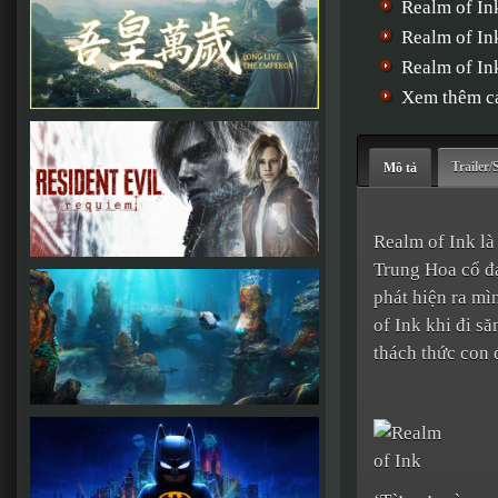
Realm of In
Realm of In
Realm of In
Xem thêm cá
Trailer/
Mô tả
Realm of Ink là
Trung Hoa cổ đ
phát hiện ra mì
of Ink khi đi s
thách thức con