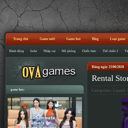
Trang chủ
Game mới
Game hot
Blog
Loạt game
Hành động
Indie
Nhập vai
Mô phỏng
Chiến lược
Thế chiến 2
Tà
Đăng ngày 25/06/2026
Rental St
game hot:
Categories:
Casual
,