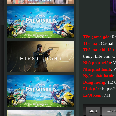
Tên game gốc
: R
Thể loại
:
Casual
,
Thể loại chi tiết:
trang
,
Life Sim
,
Q
Nhà phát triển
:
V
Nhà phát hành
:
V
Ngày phát hành
:
Dung lượng
: 1.2
Link gốc
:
https:/
Lượt xem
: 711
Trailer/
Mô tả