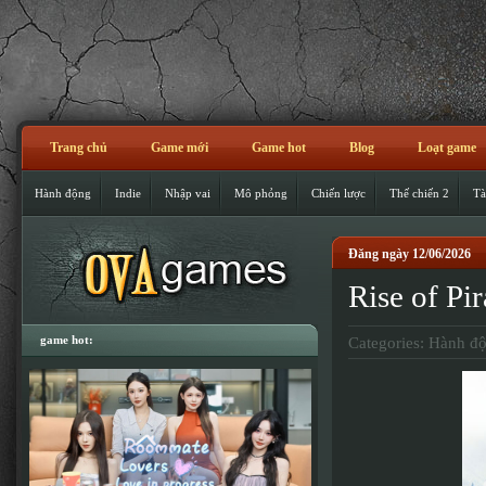
Trang chủ
Game mới
Game hot
Blog
Loạt game
Hành động
Indie
Nhập vai
Mô phỏng
Chiến lược
Thế chiến 2
Tà
Đăng ngày 12/06/2026
Rise of Pi
game hot:
Categories:
Hành đ