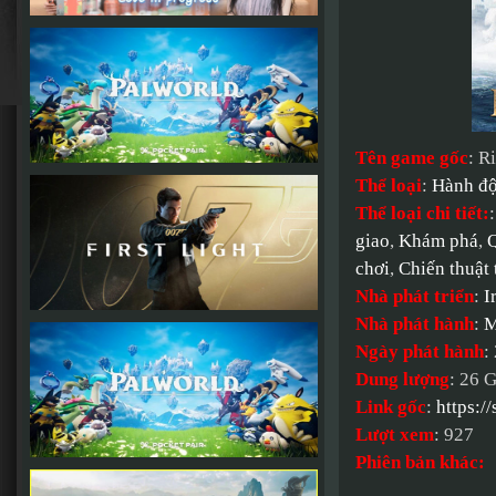
Tên game gốc
: R
Thể loại
:
Hành đ
Thể loại chi tiết:
giao
,
Khám phá
,
chơi
,
Chiến thuật 
Nhà phát triển
:
I
Nhà phát hành
:
M
Ngày phát hành
:
Dung lượng
: 26 
Link gốc
:
https:/
Lượt xem
: 927
Phiên bản khác: