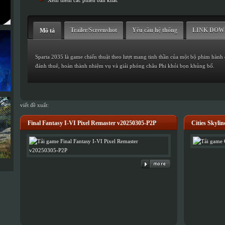
Trailer/Screenshot
Yêu cầu hệ thống
LINK DO
Mô tả
Sparta 2035 là game chiến thuật theo lượt mang tinh thần của một bộ phim hành 
đánh thuê, hoàn thành nhiệm vụ và giải phóng châu Phi khỏi bọn khủng bố.
viết đề xuất:
Final Fantasy I-VI Pixel Remaster v20250305-P2P
Cities Skyli