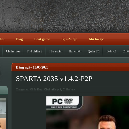
hot
Blog
Loạt game
Bộ sưu tập
Mở bộ lọc
Chiến lược
Thế chiến 2
Tàu ngầm
Hải chiến
Quân đội
Biển cả
Chiế
Đăng ngày 13/05/2026
SPARTA 2035 v1.4.2-P2P
Categories:
Hành động
,
Chơi miễn phí
,
Chiến lược