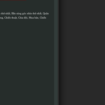
 thứ nhất
,
Bắn súng góc nhìn thứ nhất
,
Quân
úng
,
Chiến thuật
,
Chia đội
,
Mua bán
,
Chiến