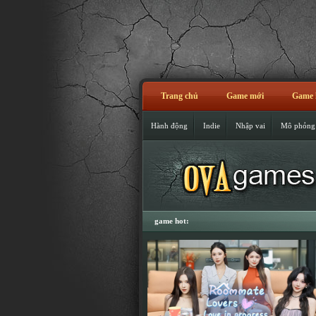
Trang chủ
Game mới
Game 
Hành động
Indie
Nhập vai
Mô phỏng
game hot: