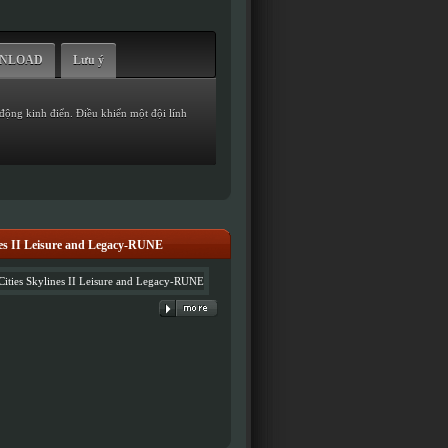
WNLOAD
Lưu ý
động kinh điển. Điều khiển một đội lính
nes II Leisure and Legacy-RUNE