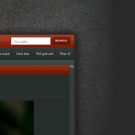
n tranh
Chơi đơn
Thế giới mở
Thực tế
Bài