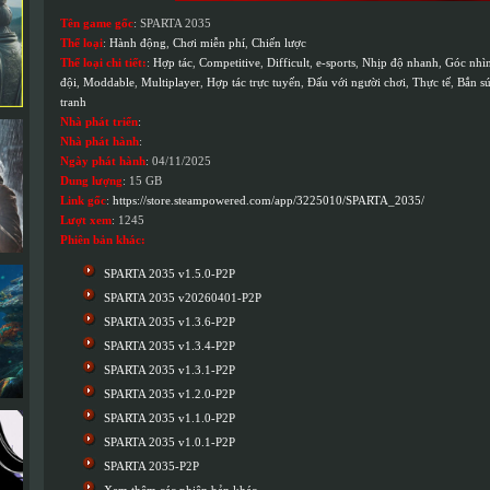
Tên game gốc
: SPARTA 2035
Thể loại
:
Hành động
,
Chơi miễn phí
,
Chiến lược
Thể loại chi tiết:
:
Hợp tác
,
Competitive
,
Difficult
,
e-sports
,
Nhịp độ nhanh
,
Góc nhìn
đội
,
Moddable
,
Multiplayer
,
Hợp tác trực tuyến
,
Đấu với người chơi
,
Thực tế
,
Bắn s
tranh
Nhà phát triển
:
Nhà phát hành
:
Ngày phát hành
: 04/11/2025
Dung lượng
: 15 GB
Link gốc
:
https://store.steampowered.com/app/3225010/SPARTA_2035/
Lượt xem
: 1245
Phiên bản khác:
SPARTA 2035 v1.5.0-P2P
SPARTA 2035 v20260401-P2P
SPARTA 2035 v1.3.6-P2P
SPARTA 2035 v1.3.4-P2P
SPARTA 2035 v1.3.1-P2P
SPARTA 2035 v1.2.0-P2P
SPARTA 2035 v1.1.0-P2P
SPARTA 2035 v1.0.1-P2P
SPARTA 2035-P2P
Xem thêm các phiên bản khác