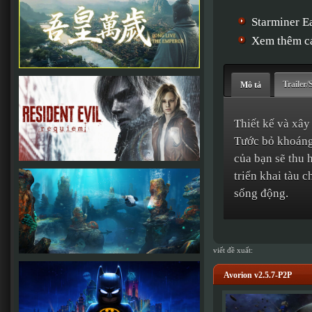
Starminer E
Xem thêm cá
Trailer/
Mô tả
Thiết kế và xây
Tước bỏ khoáng 
của bạn sẽ thu 
triển khai tàu 
sống động.
viết đề xuất:
Avorion v2.5.7-P2P