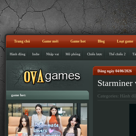
Trang chủ
Game mới
Game hot
Blog
Loạt game
Hành động
Indie
Nhập vai
Mô phỏng
Chiến lược
Thế chiến 2
Tà
Đăng ngày 04/06/2026
Starminer 
game hot:
Categories:
Hành đ