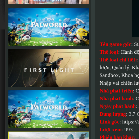
Tên game gốc
: S
Thể loại
:
Hành đ
Thể loại chi tiết:
lượn
,
Quản lý
,
Kha
Sandbox
,
Khoa họ
Nhập vai chiến l
Nhà phát triển
:
C
Nhà phát hành
:
C
Ngày phát hành
:
Dung lượng
: 3.7
Link gốc
:
https:/
Lượt xem
: 993
Phiên bản khác: