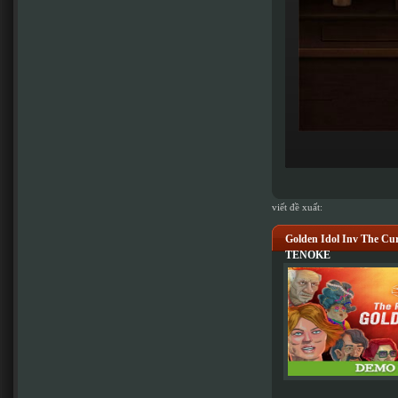
viết đề xuất:
Golden Idol Inv The Cur
TENOKE