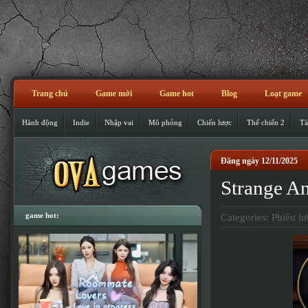
Trang chủ
Game mới
Game hot
Blog
Loạt game
Hành động
Indie
Nhập vai
Mô phỏng
Chiến lược
Thế chiến 2
Tà
Đăng ngày 12/11/2025
Strange An
game hot:
Categories:
Phiêu lư