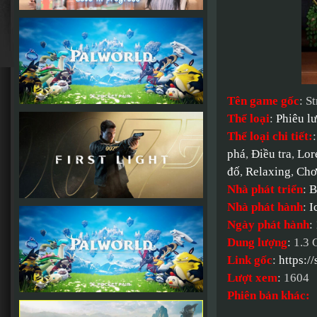
Tên game gốc
: S
Thể loại
:
Phiêu l
Thể loại chi tiết:
phá
,
Điều tra
,
Lor
đố
,
Relaxing
,
Chơ
Nhà phát triển
:
B
Nhà phát hành
:
I
Ngày phát hành
:
Dung lượng
: 1.3
Link gốc
:
https:/
Lượt xem
: 1604
Phiên bản khác: