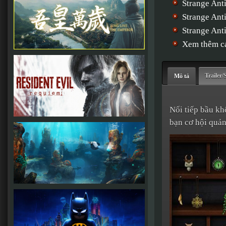
Strange Ant
Strange An
Strange Ant
Xem thêm cá
Trailer/
Mô tả
Nối tiếp bầu kh
bạn cơ hội quản