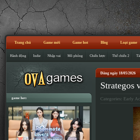
Trang chủ
Game mới
Game hot
Blog
Loạt game
Hành động
Indie
Nhập vai
Mô phỏng
Chiến lược
Thế chiến 2
Tà
Đăng ngày 18/05/2026
Strategos 
game hot:
Categories:
Early A