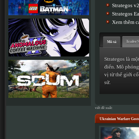
Strategos v
Strategos E
Xem thêm cá
Trailer/
Mô tả
Strategos là một
điển. Mô phỏng 
vị từ thế giới c
sử.
viết đề xuất:
Ukrainian Warfare Gost