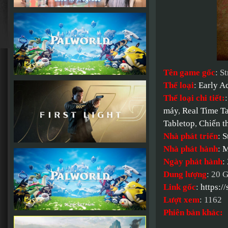
Tên game gốc
: S
Thể loại
:
Early A
Thể loại chi tiết:
máy
,
Real Time Ta
Tabletop
,
Chiến t
Nhà phát triển
:
S
Nhà phát hành
:
M
Ngày phát hành
:
Dung lượng
: 20 
Link gốc
:
https:/
Lượt xem
: 1162
Phiên bản khác: