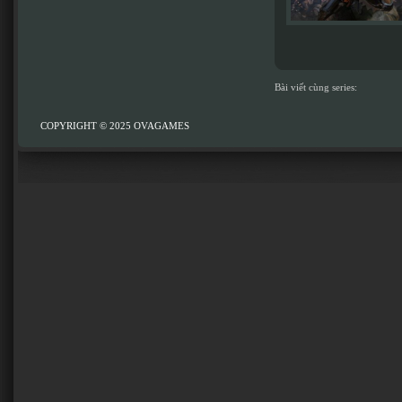
Bài viết cùng series:
COPYRIGHT © 2025
OVAGAMES