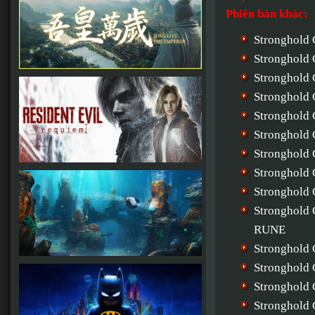
Phiên bản khác:
Stronghold
Stronghold 
Stronghold
Stronghold 
Stronghold 
Stronghold 
Stronghold 
Stronghold 
Stronghold 
Stronghold 
RUNE
Stronghold 
Stronghold 
Stronghold 
Stronghold 