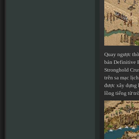
Quay ngược thời
bản Definitive 
Stronghold Crus
trên sa mạc lịc
được xây dựng l
lồng tiếng từ tr