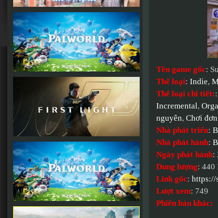
Tên game gốc
: S
Thể loại
:
Indie
,
M
Thể loại chi tiết:
Incremental
,
Orga
nguyên
,
Chơi đơn
Nhà phát triển
:
B
Nhà phát hành
:
B
Ngày phát hành
:
Dung lượng
: 440
Link gốc
:
https:
Lượt xem
: 749
Phiên bản khác: