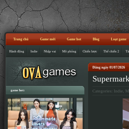
Trang chủ
Game mới
Game hot
Blog
Loạt game
Hành động
Indie
Nhập vai
Mô phỏng
Chiến lược
Thế chiến 2
Tà
Đăng ngày 01/07/2026
Supermark
game hot:
Categories:
Indie
,
M