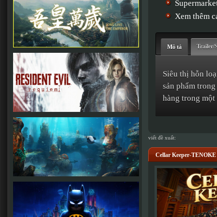
Supermark
Xem thêm cá
Trailer/
Mô tả
Siêu thị hỗn lo
sản phẩm trong 
hàng trong một 
viết đề xuất:
Cellar Keeper-TENOKE