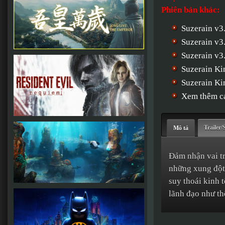
Phiên bản khác:
Suzerain v3
Suzerain v3
Suzerain v3
Suzerain Ki
Suzerain Ki
Xem thêm cá
Trailer/
Mô tả
Đảm nhận vai t
những xung đột 
suy thoái kinh t
lãnh đạo như th