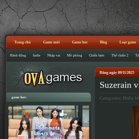
Trang chủ
Game mới
Game hot
Blog
Loạt game
Hành động
Indie
Nhập vai
Mô phỏng
Chiến lược
Thế chiến 2
Tà
Đăng ngày 09/11/2025
Suzerain 
game hot:
Categories:
Phiêu lư