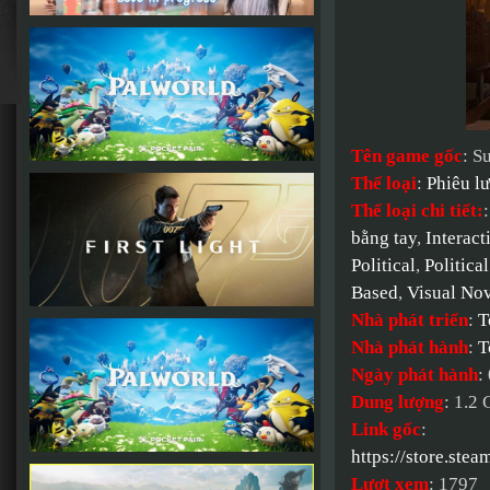
Tên game gốc
: S
Thể loại
:
Phiêu l
Thể loại chi tiết:
bằng tay
,
Interact
Political
,
Politica
Based
,
Visual No
Nhà phát triển
:
T
Nhà phát hành
:
T
Ngày phát hành
:
Dung lượng
: 1.2
Link gốc
:
https://store.st
Lượt xem
: 1797