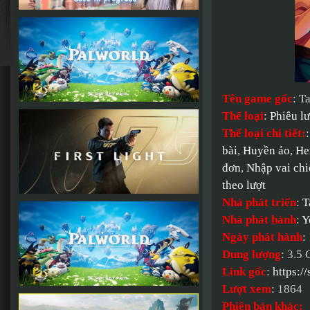
Tên game gốc
: T
Thể loại
:
Phiêu l
Thể loại chi tiết:
bài
,
Huyền ảo
,
He
đơn
,
Nhập vai chi
theo lượt
Nhà phát triển
:
T
Nhà phát hành
:
Y
Ngày phát hành
:
Dung lượng
: 3.5
Link gốc
:
https:/
Lượt xem
: 1864
Phiên bản khác: