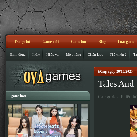
Trang chủ
Game mới
Game hot
Blog
Loạt game
Hành động
Indie
Nhập vai
Mô phỏng
Chiến lược
Thế chiến 2
Tà
Đăng ngày 20/10/2025
Tales And 
game hot:
Categories:
Phiêu lư