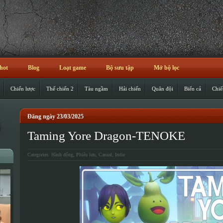
hot
Blog
Loạt game
Bộ sưu tập
Mở bộ lọc
Chiến lược
Thế chiến 2
Tàu ngầm
Hải chiến
Quân đội
Biển cả
Chiế
Đăng ngày 23/03/2025
Taming Yore Dragon-TENOKE
Categories:
Hành động
,
Phiêu lưu
,
Casual
,
Indie