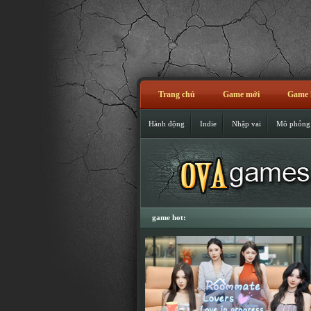
Trang chủ
Game mới
Game 
Hành động
Indie
Nhập vai
Mô phỏng
game hot: