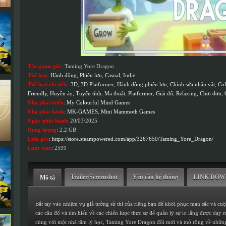
Tên game gốc
: Taming Yore Dragon
Thể loại
:
Hành động
,
Phiêu lưu
,
Casual
,
Indie
Thể loại chi tiết:
:
3D
,
3D Platformer
,
Hành động phiêu lưu
,
Chỉnh sửa nhân vật
,
Col
Friendly
,
Huyền ảo
,
Tuyến tính
,
Ma thuật
,
Platformer
,
Giải đố
,
Relaxing
,
Chơi đơn
,
Nhà phát triển
:
My Colourful Mind Games
Nhà phát hành
:
MK-GAMES
,
Mini Mammoth Games
Ngày phát hành
: 20/03/2025
Dung lượng
: 2.2 GB
Link gốc
:
https://store.steampowered.com/app/3267650/Taming_Yore_Dragon/
Lượt xem
: 2599
Trailer/Screenshot
Yêu cầu hệ thống
LINK DO
Mô tả
Bắt tay vào nhiệm vụ giả tưởng sử thi của riêng bạn để khôi phục màu sắc và cuộ
các câu đố và tìm hiểu về các chiến lược thực sự để quản lý sự lo lắng được dạy 
cùng với một nhà tâm lý học, Taming Yore Dragon đổi mới và mở rộng về những g