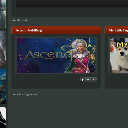
viết đề xuất:
Ascend-GoldBerg
My Little 
Bài viết cùng series: