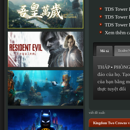
TDS Tower 
TDS Tower 
TDS Tower D
Xem thêm cá
Trailer/
Mô tả
THÁP ▪ PHÒNG 
đáo của họ. Tạo
của bạn bằng mọ
thực tuyệt đối
viết đề xuất:
Kingdom Two Crowns v2