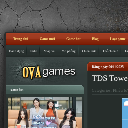
Trang chủ
Game mới
Game hot
Blog
Loạt game
Hành động
Indie
Nhập vai
Mô phỏng
Chiến lược
Thế chiến 2
Tà
Đăng ngày 06/11/2025
TDS Tower
game hot:
Categories:
Phiêu lư