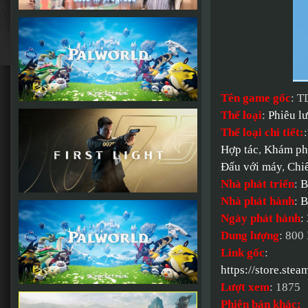
Tên game gốc
: T
Thể loại
:
Phiêu l
Thể loại chi tiết:
Hợp tác
,
Khám ph
Đấu với máy
,
Chiế
Nhà phát triển
:
B
Nhà phát hành
:
B
Ngày phát hành
:
Dung lượng
: 800
Link gốc
:
https://store.s
Lượt xem
: 1875
Phiên bản khác: