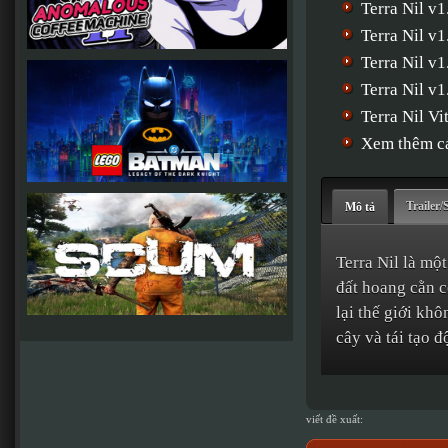
Terra Nil v
Terra Nil v1
Terra Nil v1
Terra Nil 
Terra Nil V
Xem thêm cá
Trailer/
Mô tả
Terra Nil là mộ
đất hoang cằn c
lại thế giới kh
cây và tái tạo đ
viết đề xuất: