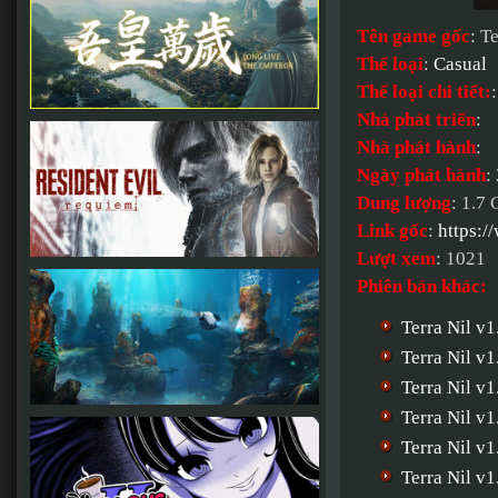
Tên game gốc
: T
Thể loại
:
Casual
Thể loại chi tiết:
:
Nhà phát triển
:
Nhà phát hành
:
Ngày phát hành
:
Dung lượng
: 1.7
Link gốc
:
https:/
Lượt xem
: 1021
Phiên bản khác:
Terra Nil v1
Terra Nil v
Terra Nil v1
Terra Nil 
Terra Nil v
Terra Nil v1