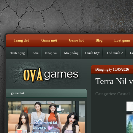
Trang chủ
Game mới
Game hot
Blog
Loạt game
Hành động
Indie
Nhập vai
Mô phỏng
Chiến lược
Thế chiến 2
Tà
Đăng ngày 15/05/2026
Terra Nil 
game hot:
Categories:
Casual