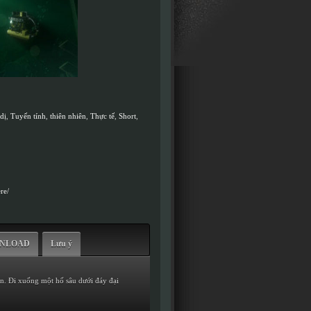
dị
,
Tuyến tính
,
thiên nhiên
,
Thực tế
,
Short
,
re/
WNLOAD
Lưu ý
n. Đi xuống một hố sâu dưới đáy đại