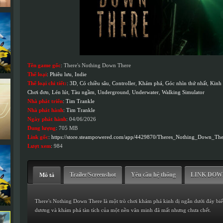
Tên game gốc
: There's Nothing Down There
Thể loại
:
Phiêu lưu
,
Indie
Thể loại chi tiết:
:
3D
,
Có chiều sâu
,
Controller
,
Khám phá
,
Góc nhìn thứ nhất
,
Kinh 
Chơi đơn
,
Lén lút
,
Tàu ngầm
,
Underground
,
Underwater
,
Walking Simulator
Nhà phát triển
:
Tim Trankle
Nhà phát hành
:
Tim Trankle
Ngày phát hành
: 04/06/2026
Dung lượng
: 705 MB
Link gốc
:
https://store.steampowered.com/app/4429870/Theres_Nothing_Down_The
Lượt xem
: 984
Trailer/Screenshot
Yêu cầu hệ thống
LINK DO
Mô tả
There's Nothing Down There là một trò chơi khám phá kinh dị ngắn dưới đáy biể
dương và khám phá tàn tích của một nền văn minh đã mất nhưng chưa chết.