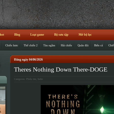
hot
Blog
Loạt game
Bộ sưu tập
Mở bộ lọc
Chiến lược
Thế chiến 2
Tàu ngầm
Hải chiến
Quân đội
Biển cả
Chiế
Đăng ngày 04/06/2026
Theres Nothing Down There-DOGE
Categories:
Phiêu lưu
,
Indie