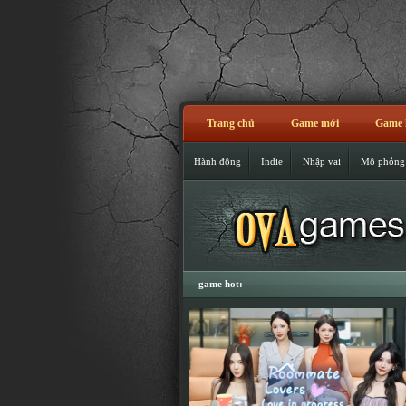
Trang chủ
Game mới
Game 
Hành động
Indie
Nhập vai
Mô phỏng
game hot: