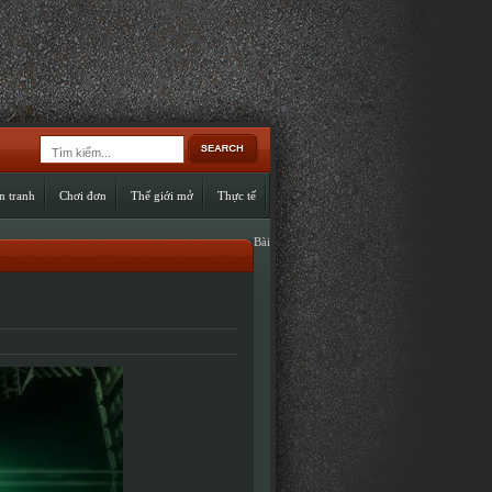
n tranh
Chơi đơn
Thế giới mở
Thực tế
Bài