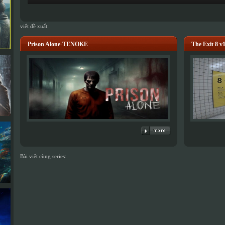
viết đề xuất:
Prison Alone-TENOKE
The Exit 8 v
Bài viết cùng series: