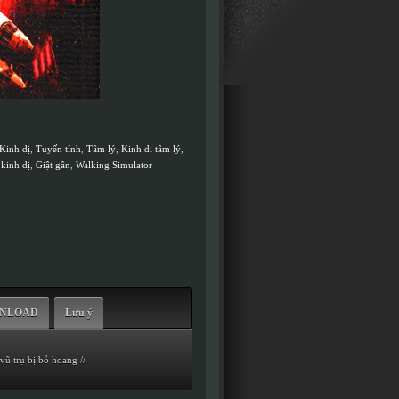
Kinh dị
,
Tuyến tính
,
Tâm lý
,
Kinh dị tâm lý
,
 kinh dị
,
Giật gân
,
Walking Simulator
WNLOAD
Lưu ý
ũ trụ bị bỏ hoang //