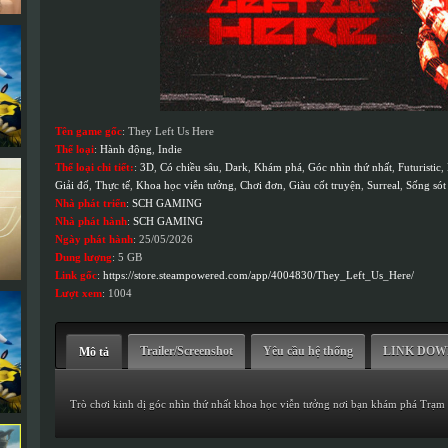
Tên game gốc
: They Left Us Here
Thể loại
:
Hành động
,
Indie
Thể loại chi tiết:
:
3D
,
Có chiều sâu
,
Dark
,
Khám phá
,
Góc nhìn thứ nhất
,
Futuristic
,
Giải đố
,
Thực tế
,
Khoa học viễn tưởng
,
Chơi đơn
,
Giàu cốt truyện
,
Surreal
,
Sống sót
Nhà phát triển
:
SCH GAMING
Nhà phát hành
:
SCH GAMING
Ngày phát hành
: 25/05/2026
Dung lượng
: 5 GB
Link gốc
:
https://store.steampowered.com/app/4004830/They_Left_Us_Here/
Lượt xem
: 1004
Trailer/Screenshot
Yêu cầu hệ thống
LINK DO
Mô tả
Trò chơi kinh dị góc nhìn thứ nhất khoa học viễn tưởng nơi bạn khám phá Trạm v