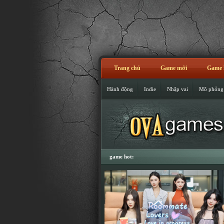
Trang chủ
Game mới
Game 
Hành động
Indie
Nhập vai
Mô phỏng
game hot: