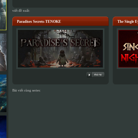
viết đề xuất:
Paradises Secrets-TENOKE
The Single 
Bài viết cùng series: