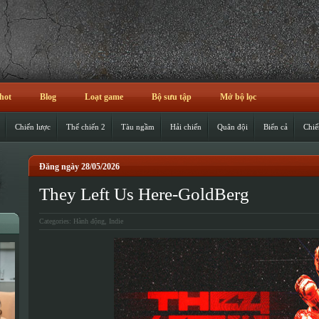
hot
Blog
Loạt game
Bộ sưu tập
Mở bộ lọc
Chiến lược
Thế chiến 2
Tàu ngầm
Hải chiến
Quân đội
Biển cả
Chiế
Đăng ngày 28/05/2026
They Left Us Here-GoldBerg
Categories:
Hành động
,
Indie