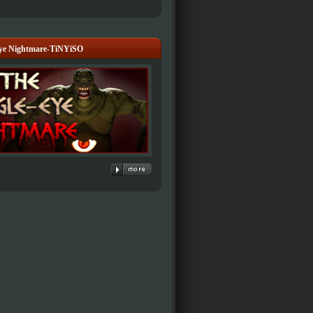
Eye Nightmare-TiNYiSO