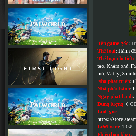
Tên game gốc
: T
Thể loại
:
Hành đ
Thể loại chi tiết:
tạo
,
Khám phá
,
Fa
mở
,
Vật lý
,
Sandb
Nhà phát triển
:
F
Nhà phát hành
:
F
Ngày phát hành
:
Dung lượng
: 6 G
Link gốc
:
https://store.st
Lượt xem
: 1338
Phiên bản khác: