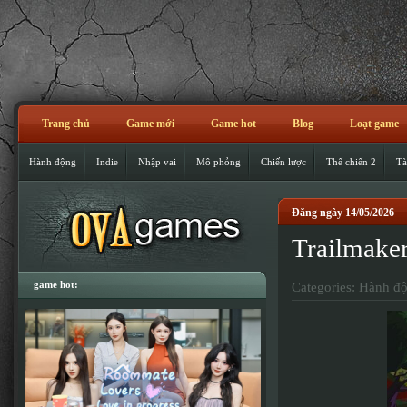
Trang chủ
Game mới
Game hot
Blog
Loạt game
Hành động
Indie
Nhập vai
Mô phỏng
Chiến lược
Thế chiến 2
Tà
Đăng ngày 14/05/2026
Trailmake
game hot:
Categories:
Hành đ