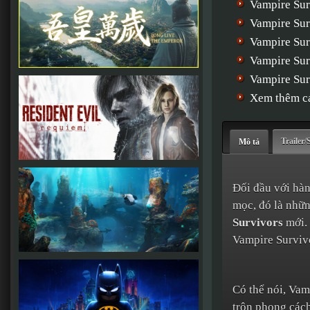
Vampire Sur
Vampire Sur
Vampire Sur
Vampire Sur
Vampire Sur
Xem thêm cá
Trailer/
Mô tả
Đối đầu với hàn
mọc, đó là nhữ
Survivors
mới. 
Vampire Survivo
Có thể nói, Vam
trộn phong cách