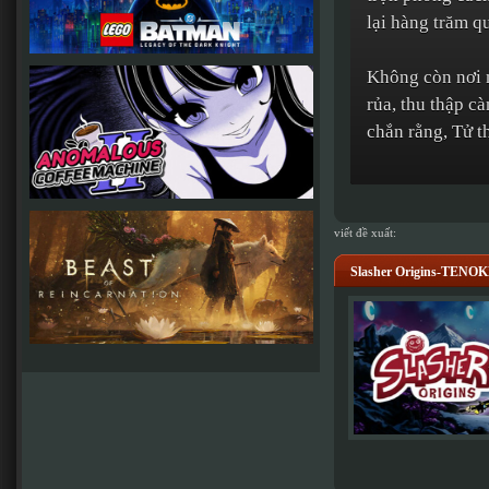
lại hàng trăm q
Không còn nơi n
rủa, thu thập c
chắn rằng, Tử t
viết đề xuất:
Slasher Origins-TENO