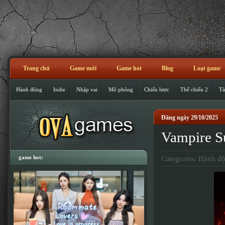
Trang chủ
Game mới
Game hot
Blog
Loạt game
Hành động
Indie
Nhập vai
Mô phỏng
Chiến lược
Thế chiến 2
Tà
Đăng ngày 29/10/2025
Vampire S
game hot:
Categories:
Hành đ