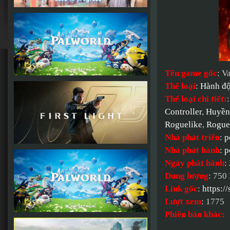
Tên game gốc
: V
Thể loại
:
Hành đ
Thể loại chi tiết:
Controller
,
Huyền 
Roguelike
,
Roguel
Nhà phát triển
:
p
Nhà phát hành
:
p
Ngày phát hành
:
Dung lượng
: 750
Link gốc
:
https:
Lượt xem
: 1775
Phiên bản khác: