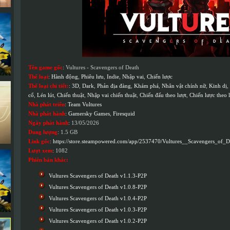
Tên game gốc
: Vultures - Scavengers of Death
Thể loại
:
Hành động
,
Phiêu lưu
,
Indie
,
Nhập vai
,
Chiến lược
Thể loại chi tiết:
:
3D
,
Dark
,
Phản địa đàng
,
Khám phá
,
Nhân vật chính nữ
,
Kinh dị
,
cổ
,
Lén lút
,
Chiến thuật
,
Nhập vai chiến thuật
,
Chiến đấu theo lượt
,
Chiến lược theo 
Nhà phát triển
:
Team Vultures
Nhà phát hành
:
Gamersky Games
,
Firesquid
Ngày phát hành
: 13/05/2026
Dung lượng
: 1.5 GB
Link gốc
:
https://store.steampowered.com/app/2537470/Vultures__Scavengers_of_D
Lượt xem
: 1082
Phiên bản khác:
Vultures Scavengers of Death v1.1.3-P2P
Vultures Scavengers of Death v1.0.8-P2P
Vultures Scavengers of Death v1.0.4-P2P
Vultures Scavengers of Death v1.0.3-P2P
Vultures Scavengers of Death v1.0.2-P2P