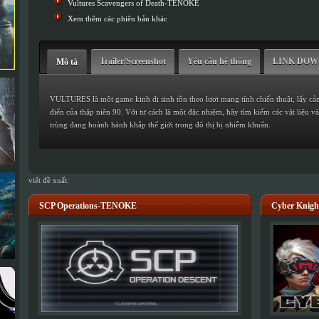
Vultures Scavengers of Death-TENOKE
Xem thêm các phiên bản khác
Trailer/Screenshot
Yêu cầu hệ thống
LINK DO
Mô tả
VULTURES là một game kinh dị sinh tồn theo lượt mang tính chiến thuật, lấy cảm
điển của thập niên 90. Với tư cách là một đặc nhiệm, hãy tìm kiếm các vật liệu v
trùng đang hoành hành khắp thế giới trong đô thị bị nhiễm khuẩn.
viết đề xuất:
SCP Operations-TENOKE
Cyber Knigh