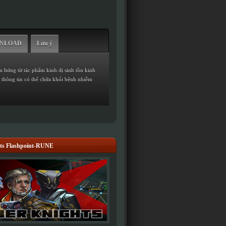
WNLOAD
Lưu ý
 hứng từ tác phẩm kinh dị sinh tồn kinh
à thông tin có thể chữa khỏi bệnh nhiễm
ts Flashpoint-RUNE