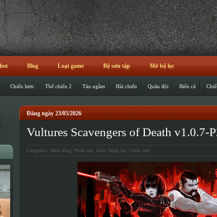
hot
Blog
Loạt game
Bộ sưu tập
Mở bộ lọc
Chiến lược
Thế chiến 2
Tàu ngầm
Hải chiến
Quân đội
Biển cả
Chiế
Đăng ngày 23/05/2026
Vultures Scavengers of Death v1.0.7-
Categories:
Hành động
,
Phiêu lưu
,
Indie
,
Nhập vai
,
Chiến lược