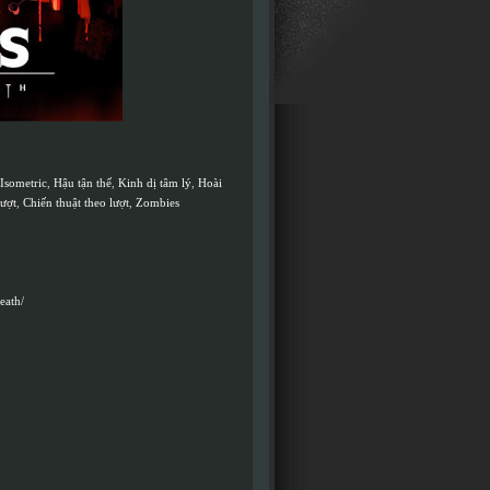
Isometric
,
Hậu tận thế
,
Kinh dị tâm lý
,
Hoài
lượt
,
Chiến thuật theo lượt
,
Zombies
eath/