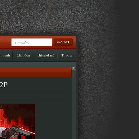
n tranh
Chơi đơn
Thế giới mở
Thực tế
Bài
P2P