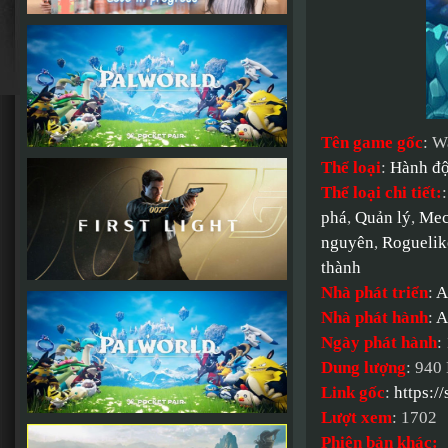
Tên game gốc
: W
Thể loại
:
Hành đ
Thể loại chi tiết:
phá
,
Quản lý
,
Mec
nguyên
,
Roguelik
thành
Nhà phát triển
:
A
Nhà phát hành
:
A
Ngày phát hành
:
Dung lượng
: 940
Link gốc
:
https:
Lượt xem
: 1702
Phiên bản khác: