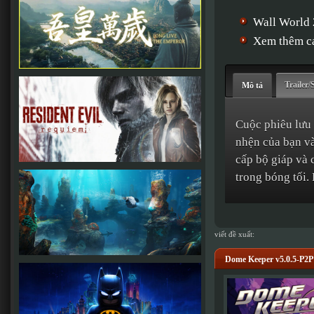
Wall World
Xem thêm cá
Trailer/
Mô tả
Cuộc phiêu lưu 
nhện của bạn và
cấp bộ giáp và 
trong bóng tối.
viết đề xuất:
Dome Keeper v5.0.5-P2P