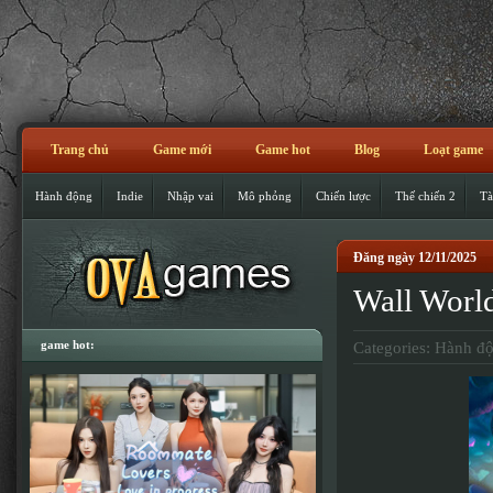
Trang chủ
Game mới
Game hot
Blog
Loạt game
Hành động
Indie
Nhập vai
Mô phỏng
Chiến lược
Thế chiến 2
Tà
Đăng ngày 12/11/2025
Wall Wor
game hot:
Categories:
Hành đ