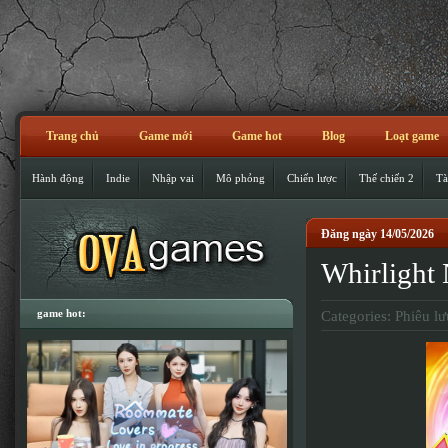
Trang chủ
Game mới
Game hot
Blog
Loạt game
Hành động
Indie
Nhập vai
Mô phỏng
Chiến lược
Thế chiến 2
Tà
Đăng ngày 14/05/2026
Whirlight
game hot:
Categories:
Phiêu lư