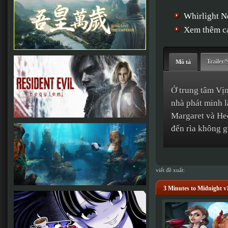
Whirlight N
Xem thêm cá
Trailer/
Mô tả
Ở trung tâm Vịn
nhà phát minh l
Margaret và Hec
đến rìa không g
viết đề xuất:
3 Minutes to Midnight v