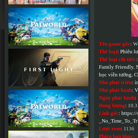
Tên game gốc
: W
Thể loại
:
Phiêu l
Thể loại chi tiết:
Family Friendly
,
học viễn tưởng
,
C
Nhà phát triển
:
i
Nhà phát hành
:
V
Ngày phát hành
:
Dung lượng
: 10.
Link gốc
:
https:/
_No_Time_To_Tr
Lượt xem
: 1136
Phiên bản khác: