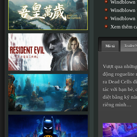
Windblown v
Windblown v
Windblown L
Xem thêm cá
Trailer/
Mô tả
Vượt qua những
động roguelite
ra Dead Cells 
tác với bạn bè,
diệt bằng kỹ nă
riêng mình…