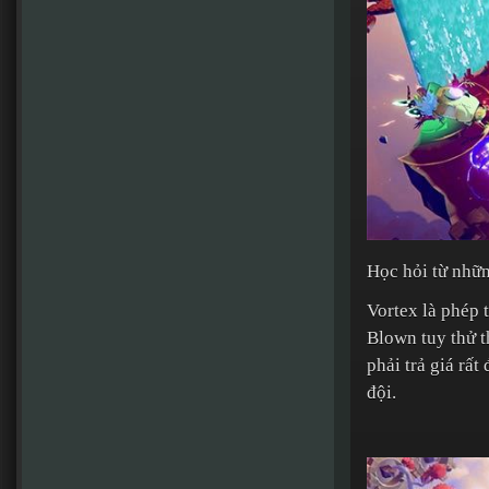
Học hỏi từ nhữn
Vortex là phép 
Blown tuy thử t
phải trả giá rấ
đội.