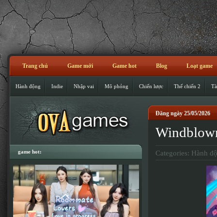
Trang chủ
Game mới
Game hot
Blog
Loạt game
Hành động
Indie
Nhập vai
Mô phỏng
Chiến lược
Thế chiến 2
Tà
Đăng ngày 25/05/2026
Windblown
game hot:
Categories:
Hành đ