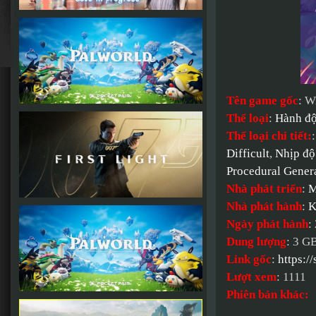
Tên game gốc
: W
Thể loại
:
Hành đ
Thể loại chi tiết:
Difficult
,
Nhịp độ
Procedural Gener
Nhà phát triển
:
M
Nhà phát hành
:
K
Ngày phát hành
:
Dung lượng
: 3 G
Link gốc
:
https:
Lượt xem
: 1111
Phiên bản khác: