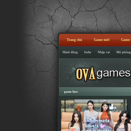
Trang chủ
Game mới
Game 
Hành động
Indie
Nhập vai
Mô phỏng
game hot: