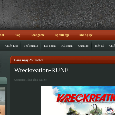
hot
Blog
Loạt game
Bộ sưu tập
Mở bộ lọc
Chiến lược
Thế chiến 2
Tàu ngầm
Hải chiến
Quân đội
Biển cả
Chiế
Đăng ngày 28/10/2025
Wreckreation-RUNE
Categories:
Hành động
,
Đua xe