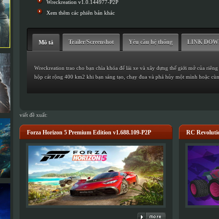
Wreckreation v1.0.144977-P2P
Xem thêm các phiên bản khác
Trailer/Screenshot
Yêu cầu hệ thống
LINK DO
Mô tả
Wreckreation trao cho bạn chìa khóa để lái xe và xây dựng thế giới mở của riên
hộp cát rộng 400 km2 khi bạn sáng tạo, chạy đua và phá hủy một mình hoặc cùn
viết đề xuất:
Forza Horizon 5 Premium Edition v1.688.109-P2P
RC Revolut