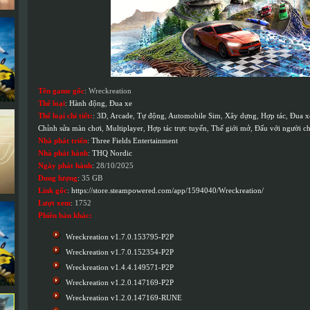
Tên game gốc
: Wreckreation
Thể loại
:
Hành động
,
Đua xe
Thể loại chi tiết:
:
3D
,
Arcade
,
Tự động
,
Automobile Sim
,
Xây dựng
,
Hợp tác
,
Đua x
Chỉnh sửa màn chơi
,
Multiplayer
,
Hợp tác trực tuyến
,
Thế giới mở
,
Đấu với người ch
Nhà phát triển
:
Three Fields Entertainment
Nhà phát hành
:
THQ Nordic
Ngày phát hành
: 28/10/2025
Dung lượng
: 35 GB
Link gốc
:
https://store.steampowered.com/app/1594040/Wreckreation/
Lượt xem
: 1752
Phiên bản khác:
Wreckreation v1.7.0.153795-P2P
Wreckreation v1.7.0.152354-P2P
Wreckreation v1.4.4.149571-P2P
Wreckreation v1.2.0.147169-P2P
Wreckreation v1.2.0.147169-RUNE