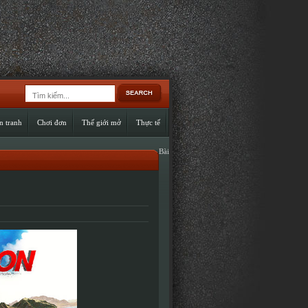
n tranh
Chơi đơn
Thế giới mở
Thực tế
Bài