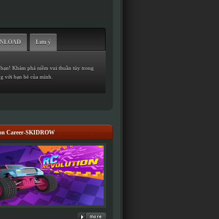
WNLOAD
Lưu ý
g bạn! Khám phá niềm vui thuần túy trong
g với bạn bè của mình.
ion Career-SKIDROW