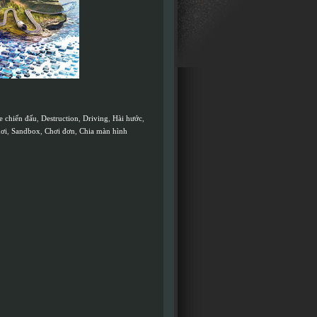
e chiến đấu
,
Destruction
,
Driving
,
Hài hước
,
ơi
,
Sandbox
,
Chơi đơn
,
Chia màn hình