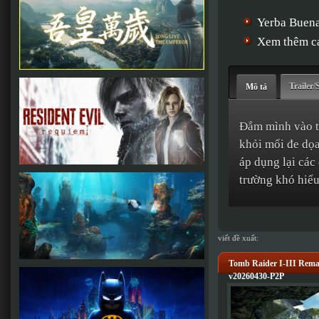
Yerba Bue
Xem thêm cá
Trailer/
Mô tả
Đắm mình vào th
khỏi mối đe dọ
áp dụng lại các
trường khó hiểu
viết đề xuất:
Tomb Raider I-III Remas
v20260430-P2P