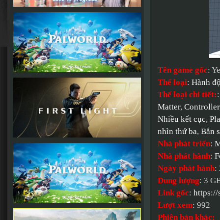
Tên game gốc
: Y
Thể loại
:
Hành đ
Thể loại chi tiết:
Matter
,
Controller
Nhiều kết cục
,
Pl
nhìn thứ ba
,
Bắn s
Nhà phát triển
:
M
Nhà phát hành
:
F
Ngày phát hành
:
Dung lượng
: 3 G
Link gốc
:
https:
Lượt xem
: 992
Phiên bản khác: