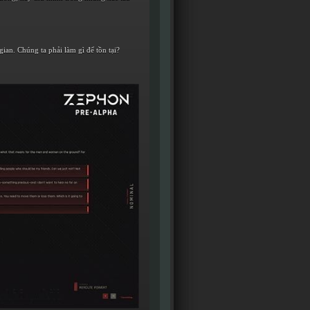
 gian. Chúng ta phải làm gì để tồn tại?