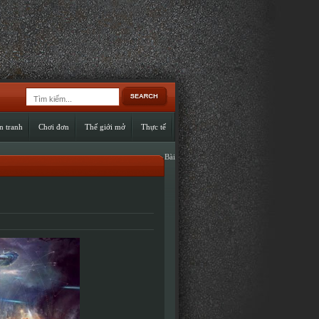
n tranh
Chơi đơn
Thế giới mở
Thực tế
Bài