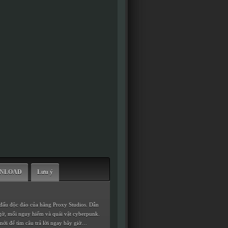
WNLOAD
Lưu ý
 đấu độc đáo của hãng Proxy Studios. Dẫn
ngờ, mối nguy hiểm và quái vật cyberpunk.
i để tìm câu trả lời ngay bây giờ…