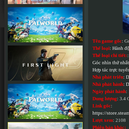
Tên game gốc
: G
Thể loại
:
Hành đ
Thể loại chi tiết:
Góc nhìn thứ nhất
Hợp tác trực tuyế
Nhà phát triển
:
D
Nhà phát hành
:
D
Ngày phát hành
:
Dung lượng
: 3.4
Link gốc
:
https://store.s
Lượt xem
: 2108
Phiên bản khác: