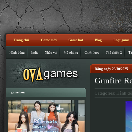
Trang chủ
Game mới
Game hot
Blog
Loạt game
Hành động
Indie
Nhập vai
Mô phỏng
Chiến lược
Thế chiến 2
Tà
Đăng ngày 23/10/2025
Gunfire R
game hot:
Categories:
Hành đ