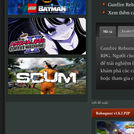
Gunfire Re
Xem thêm cá
Trailer/
Mô tả
Gunfire Reborn 
RPG. Người chơi
để trải nghiệm 
khám phá các cấ
hoặc tham gia c
viết đề xuất:
Roboquest v1.6.2-P2P