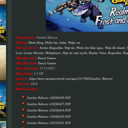
Tên game gốc
: Gunfire Reborn
Thể loại
:
Hành động
,
Phiêu lưu
,
Indie
,
Nhập vai
Thể loại chi tiết:
:
Action Roguelike
,
Hợp tác
,
Phiêu lưu hầm ngục
,
Nhịp độ nhanh
,
G
Loot
,
Looter Shooter
,
Multiplayer
,
Hợp tác trực tuyến
,
Replay Value
,
Roguelike
,
Rog
Nhà phát triển
:
Duoyi Games
Nhà phát hành
:
Duoyi Games
Ngày phát hành
: 17/11/2021
Dung lượng
: 2.5 GB
Link gốc
:
https://store.steampowered.com/app/1217060/Gunfire_Reborn/
Lượt xem
: 1824
Phiên bản khác:
Gunfire Reborn v20260429-P2P
Gunfire Reborn v20260427-P2P
Gunfire Reborn v20260424-P2P
Gunfire Reborn v20260205-P2P
Gunfire Reborn v20251031-P2P