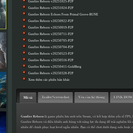
Gunfire Reborn v20251025-P2P
Gunfire Reborn v20251024-P2P
Gunfire Reborn Echoes From Primal Grove-RUNE
Gunfire Reborn v20250922-P2P
Gunfire Reborn v20250919-P2P
Gunfire Reborn v20250711-P2P
Gunfire Reborn v20250705-P2P
Gunfire Reborn v20250704-P2P
Gunfire Reborn v20250523-P2P
Gunfire Reborn v20250516-P2P
Gunfire Reborn v20250411-GoldBerg
Gunfire Reborn v20250328-P2P
Xem thêm các phiên bản khác
Trailer/Screenshot
Yêu cầu hệ thống
LINK DO
Mô tả
Gunfire Reborn
là game phiêu lưu mới trên Steam, có kết hợp thêm yếu tố FPS, 
Gunfire Reborn và điều khiển anh hùng với năng lực đa dạng để trải nghiệm lối
nhiên để chinh phục loạt level ngẫu nhiên. Bạn có thể chơi dưới dạng solo hoặc 