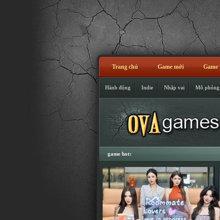
Trang chủ
Game mới
Game 
Hành động
Indie
Nhập vai
Mô phỏng
game hot: