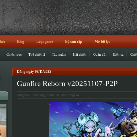
hot
Blog
Loạt game
Bộ sưu tập
Mở bộ lọc
Chiến lược
Thế chiến 2
Tàu ngầm
Hải chiến
Quân đội
Biển cả
Chiế
Đăng ngày 08/11/2025
Gunfire Reborn v20251107-P2P
Categories:
Hành động
,
Phiêu lưu
,
Indie
,
Nhập vai