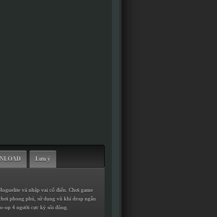
WNLOAD
Lưu ý
Roguelite và nhập vai cổ điển. Chơi game
 chơi phong phú, sử dụng vũ khí drop ngẫu
co-op 4 người cực kỳ sôi động.