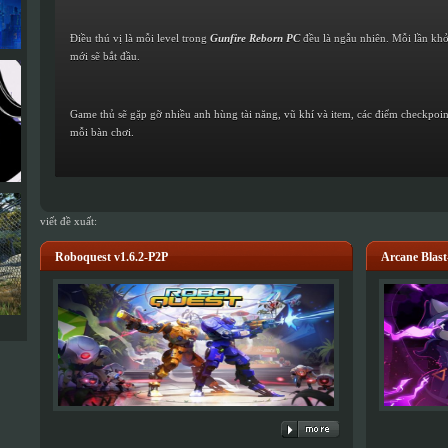
Điều thú vị là mỗi level trong
Gunfire Reborn PC
đều là ngẫu nhiên. Mỗi lần khở
mới sẽ bắt đầu.
Game thủ sẽ gặp gỡ nhiều anh hùng tài năng, vũ khí và item, các điểm checkpoint
mỗi bàn chơi.
viết đề xuất:
Roboquest v1.6.2-P2P
Arcane Bla