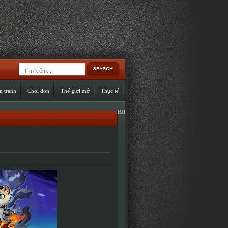
n tranh
Chơi đơn
Thế giới mở
Thực tế
Bài