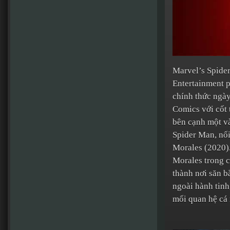
Marvel’s Spider
Entertainment p
chính thức ngày
Comics với cốt 
bên cạnh một và
Spider Man, nối
Morales (2020).
Morales trong 
thành nơi săn b
ngoài hành tinh
mối quan hệ cá