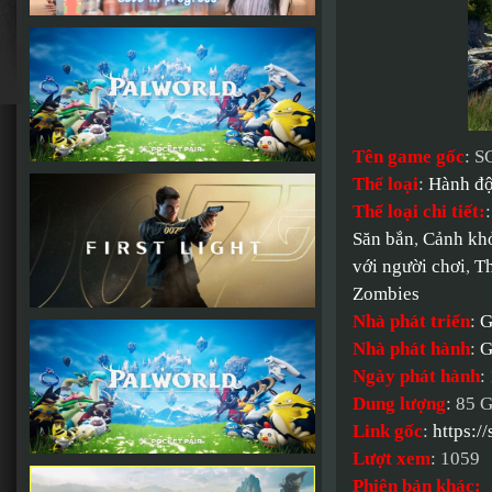
Tên game gốc
: 
Thể loại
:
Hành đ
Thể loại chi tiết:
Săn bắn
,
Cảnh kh
với người chơi
,
Th
Zombies
Nhà phát triển
:
G
Nhà phát hành
:
G
Ngày phát hành
:
Dung lượng
: 85 
Link gốc
:
https:
Lượt xem
: 1059
Phiên bản khác: