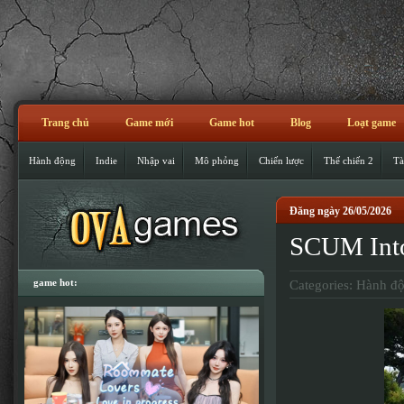
Trang chủ
Game mới
Game hot
Blog
Loạt game
Hành động
Indie
Nhập vai
Mô phỏng
Chiến lược
Thế chiến 2
Tà
Đăng ngày 26/05/2026
SCUM Int
game hot:
Categories:
Hành đ