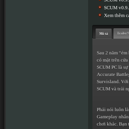
SCUM v0.9.
Xem thêm cá
Trailer/
Mô tả
Sau 2 năm “ém h
có mặt trên cửa
SCUM PC là sự p
Accurate Battl
Survisland. Với
SCUM và trải n
Phải nói luôn l
Gameplay nhấn 
chơi khác. Bạn 