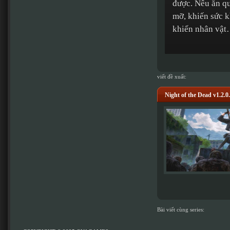
được. Nếu ăn qu
mỡ, khiến sức k
khiến nhân vật
viết đề xuất:
Night of the Dead v1.2.0
Bài viết cùng series: