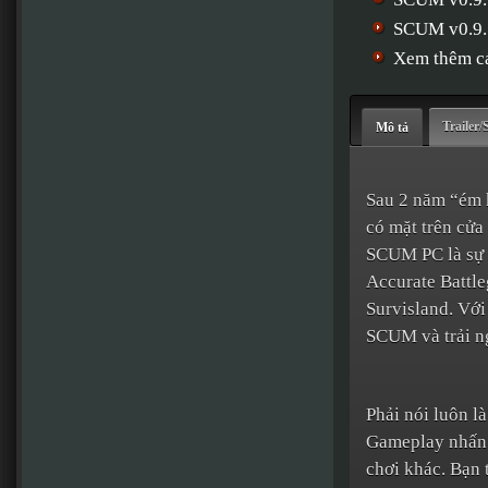
SCUM v0.9.
Xem thêm cá
Trailer/
Mô tả
Sau 2 năm “ém h
có mặt trên cửa
SCUM PC là sự p
Accurate Battl
Survisland. Với
SCUM và trải n
Phải nói luôn l
Gameplay nhấn 
chơi khác. Bạn 