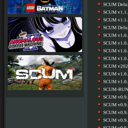
SCUM Deluxe
SCUM v1.1.
SCUM v1.1.
SCUM Delux
SCUM v1.0.
SCUM v1.0.
SCUM v1.0.
SCUM v1.0.
SCUM v202
SCUM v1.0.
SCUM v1.0.
SCUM-RU
SCUM v0.9.
SCUM v0.9.
SCUM v0.9.
SCUM v0.9.
SCUM v0.9.