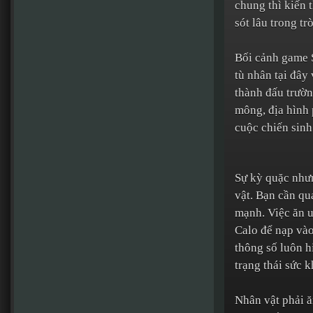
chung thì kiến 
sót lâu trong tr
Bối cảnh game 
tù nhân tại đây
thành đấu trườn
mông, địa hình 
cuộc chiến sinh
Sự kỳ quặc nhưn
vật. Bạn cần qu
mạnh. Việc ăn u
Calo để nạp vào
thông số luôn h
trạng thái sức k
Nhân vật phải 