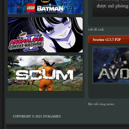
được mô phỏng 
viết đề xuất:
Avorion v2.5.7-P2P
Bài viết cùng series:
COPYRIGHT © 2025
OVAGAMES