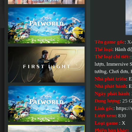
Tên game gốc
: X
Thể loại
:
Hành đ
Thể loại chi tiết:
lượn
,
Immersive 
tưởng
,
Chơi đơn
,
Nhà phát triển
:
E
Nhà phát hành
:
E
Ngày phát hành
:
Dung lượng
: 25 
Link gốc
:
https:
Lượt xem
: 830
Loạt game
:
X
Phiên bản khác: