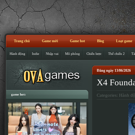
Trang chủ
Game mới
Game hot
Blog
Loạt game
Hành động
Indie
Nhập vai
Mô phỏng
Chiến lược
Thế chiến 2
Tà
Đăng ngày 13/06/2026
X4 Foundat
game hot:
Categories:
Hành đ