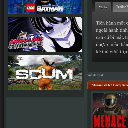
Trailer/
Mô tả
Tiến hành một 
ngoài hành tinh
căn cứ bí mật, 
được chiến thắn
kẻ thù vượt trộ
viết đề xuất:
Menace v0.6.3 Early Acc