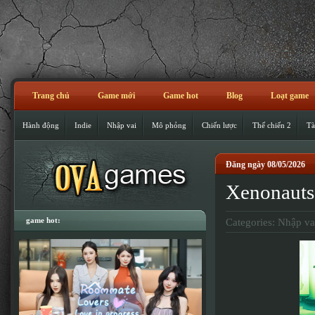
Trang chủ
Game mới
Game hot
Blog
Loạt game
Hành động
Indie
Nhập vai
Mô phỏng
Chiến lược
Thế chiến 2
Tà
Đăng ngày 08/05/2026
Xenonauts
game hot:
Categories:
Nhập va