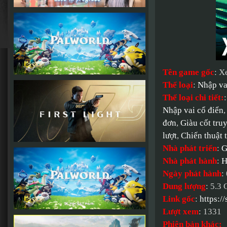
Tên game gốc
: X
Thể loại
:
Nhập va
Thể loại chi tiết:
Nhập vai cổ điển
đơn
,
Giàu cốt tru
lượt
,
Chiến thuật 
Nhà phát triển
:
G
Nhà phát hành
:
H
Ngày phát hành
:
Dung lượng
: 5.3
Link gốc
:
https:
Lượt xem
: 1331
Phiên bản khác: