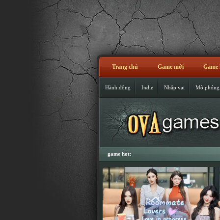
Trang chủ
Game mới
Game 
Hành động
Indie
Nhập vai
Mô phỏng
game hot: