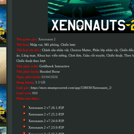
Tên game gốc
: Xenonauts 2
Thể loại
:
Nhập vai
,
Mô phỏng
,
Chiến lược
Thể loại chi tiết:
:
Chỉnh sửa nhân vật
,
Choices Matter
,
Phân lớp nhân vật
,
Chiến đấu
ảo
,
Lãng mạn
,
Khoa học viễn tưởng
,
Chơi đơn
,
Giàu cốt truyện
,
Chiến thuật
,
Theo l
Chiến thuật theo lượt
Nhà phát triển
:
Goldhawk Interactive
Nhà phát hành
:
Hooded Horse
Ngày phát hành
: 02/04/2026
Dung lượng
: 5.3 GB
Link gốc
:
https://store.steampowered.com/app/538030/Xenonauts_2/
Lượt xem
: 869
Phiên bản khác:
Xenonauts 2 v7.26.1-P2P
Xenonauts 2 v7.25.2-P2P
Xenonauts 2 v7.24.0-P2P
Xenonauts 2 v7.23.0-P2P