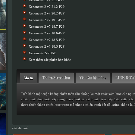
Xenonauts 2 v7.22.2-P2P
Xenonauts 2 v7.21.2-P2P
Xenonauts 2 v7.20.2-P2P
Xenonauts 2 v7.19.1-P2P
Xenonauts 2 v7.18.7-P2P
Xenonauts 2 v7.18.6-P2P
Xenonauts 2 v7.18.5-P2P
Xenonauts 2 v7.18.3-P2P
Xenonauts 2-RUNE
Xem thêm các phiên bản khác
Trailer/Screenshot
Yêu cầu hệ thống
LINK DO
Mô tả
Tiến hành một cuộc kháng chiến toàn cầu chống lại một cuộc xâm lược của người
chiến thuật theo lượt, xây dựng mạng lưới căn cứ bí mật, trực tiếp điều khiển cá
được chiến thắng chiến lược trong mô phỏng chiến tranh bất đối xứng chống lại 
viết đề xuất: