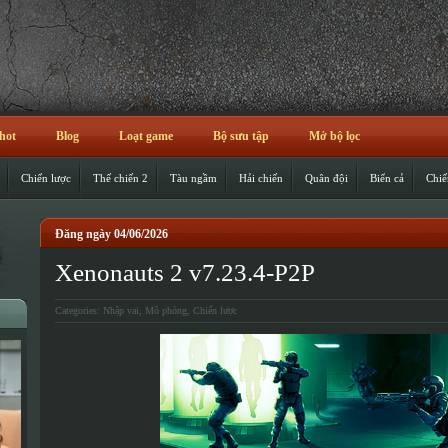
hot
Blog
Loạt game
Bộ sưu tập
Mở bộ lọc
Chiến lược
Thế chiến 2
Tàu ngầm
Hải chiến
Quân đội
Biển cả
Chiế
Đăng ngày 04/06/2026
Xenonauts 2 v7.23.4-P2P
Categories:
Nhập vai
,
Mô phỏng
,
Chiến lược