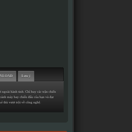
WNLOAD
Lưu ý
 ngoài hành tinh. Chỉ huy các trận chiến
c cánh máy bay chiến đấu của bạn và đạt
kẻ thù vượt trội về công nghệ.