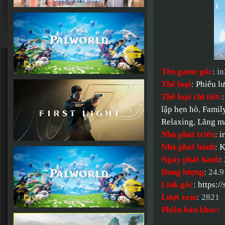
Tên game gốc
: i
Thể loại
:
Phiêu l
Thể loại chi tiết:
lập hẹn hò
,
Family
Relaxing
,
Lãng m
Nhà phát triển
:
i
Nhà phát hành
:
K
Ngày phát hành
:
Dung lượng
: 24.
Link gốc
:
https:/
Lượt xem
: 2821
Phiên bản khác: