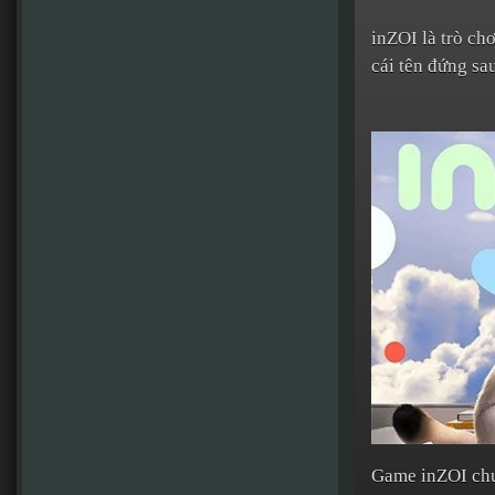
inZOI là trò c
cái tên đứng s
Game inZOI chưa