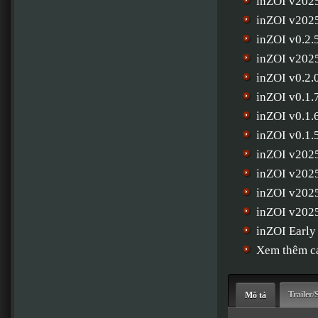
inZOI v202
inZOI v202
inZOI v0.2.
inZOI v202
inZOI v0.2.
inZOI v0.1.
inZOI v0.1.
inZOI v0.1.
inZOI v202
inZOI v202
inZOI v202
inZOI v202
inZOI Early
Xem thêm cá
Trailer/
Mô tả