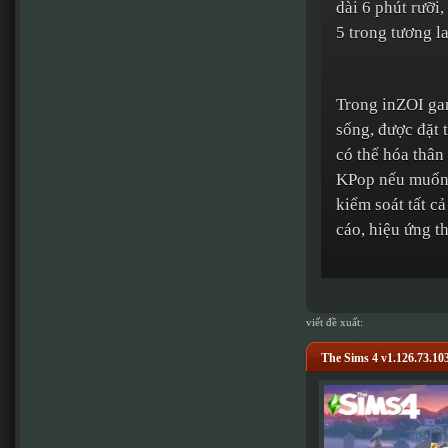
dài 6 phút rưỡi
5 trong tương la
Trong inZOI gam
sống, được đặt 
có thể hóa thân 
KPop nếu muốn.
kiểm soát tất c
cáo, hiệu ứng t
viết đề xuất:
The Sims 4 v1.126.73.10