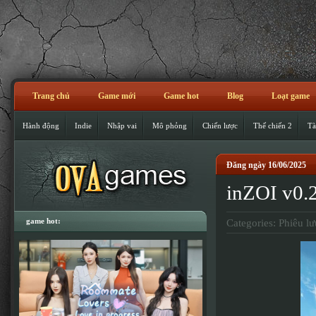
Trang chủ
Game mới
Game hot
Blog
Loạt game
Hành động
Indie
Nhập vai
Mô phỏng
Chiến lược
Thế chiến 2
Tà
Đăng ngày 16/06/2025
inZOI v0.2
game hot:
Categories:
Phiêu lư