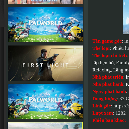
Tên game gốc
: i
Thể loại
:
Phiêu l
Thể loại chi tiết:
lập hẹn hò
,
Family
Relaxing
,
Lãng m
Nhà phát triển
:
i
Nhà phát hành
:
K
Ngày phát hành
:
Dung lượng
: 33 
Link gốc
:
https:/
Lượt xem
: 1282
Phiên bản khác: