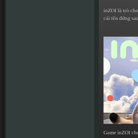
inZOI là trò c
cái tên đứng s
Game inZOI chưa