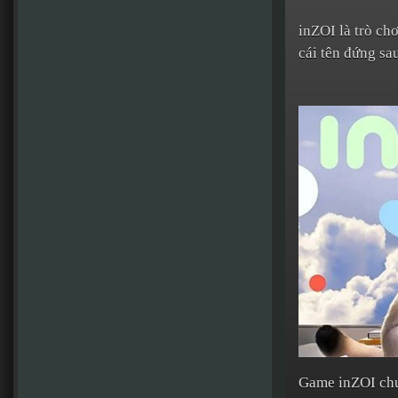
inZOI là trò c
cái tên đứng s
Game inZOI chưa