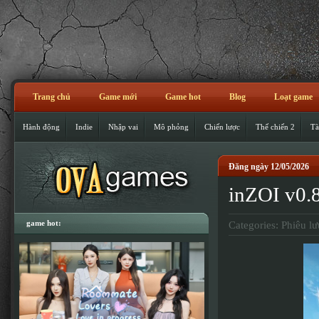
Trang chủ
Game mới
Game hot
Blog
Loạt game
Hành động
Indie
Nhập vai
Mô phỏng
Chiến lược
Thế chiến 2
Tà
Đăng ngày 12/05/2026
inZOI v0.8
game hot:
Categories:
Phiêu lư