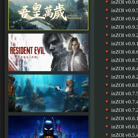
inZOI v0.9.
inZOI v0.9.
inZOI v0.9.
inZOI v0.9.
inZOI v0.9.
inZOI v0.9.
inZOI v0.8.
inZOI v0.8.
inZOI v0.8.
inZOI v0.8.
inZOI v0.8.
inZOI v0.7.
inZOI v0.7.
inZOI v0.7.
inZOI v0.6.
inZOI v0.6.
inZOI v0.5.